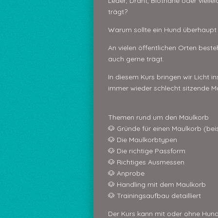
Leder, Draht, Biothane oder viel
trägt?
Warum sollte ein Hund überhaupt
An vielen öffentlichen Orten beste
auch gerne trägt.
In diesem Kurs bringen wir Licht 
immer wieder schlecht sitzende Ma
Themen rund um den Maulkorb
🐶 Gründe für einen Maulkorb (beis
🐶 Die Maulkorbtypen
🐶 Die richtige Passform
🐶 Richtiges Ausmessen
🐶 Anprobe
🐶 Handling mit dem Maulkorb
🐶 Trainingsaufbau detailliert
Der Kurs kann mit oder ohne Hund