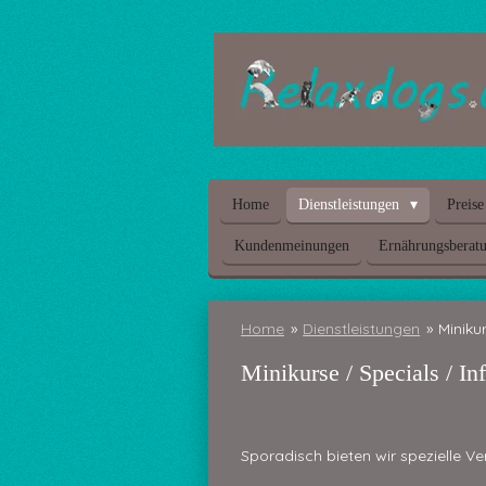
Zum
Hauptinhalt
springen
Home
Dienstleistungen
Preise
Kundenmeinungen
Ernährungsberat
Home
»
Dienstleistungen
»
Miniku
Minikurse / Specials / In
Sporadisch bieten wir spezielle V