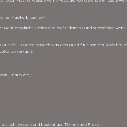
leicht doch Plastik? Welche Form? Was denken die anderen Leute we
 einen Maulkorb kennen?
ht Maulkorbpflicht. Deshalb ist es für deinen Hund stressfreier, we
ins Dunkel. Du weisst danach was dein Hund für einen Maulkorb brau
ulkörbe verkauft.
sen, Urlaub etc.)
 besucht werden und besteht aus Theorie und Praxis.