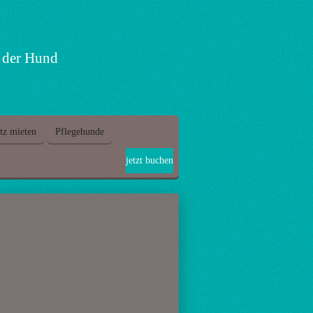
h der Hund
tz mieten
Pflegehunde
jetzt buchen