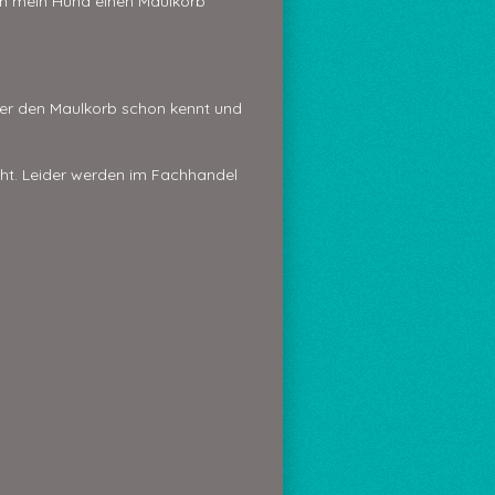
nn mein Hund einen Maulkorb
nn er den Maulkorb schon kennt und
cht. Leider werden im Fachhandel