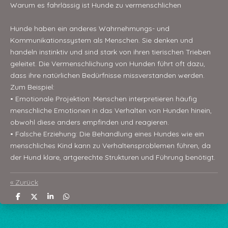
Warum es fahrlässig ist Hunde zu vermenschlichen
Hunde haben ein anderes Wahrnehmungs- und
Kommunikationssystem als Menschen. Sie denken und
handeln instinktiv und sind stark von ihren tierischen Trieben
geleitet. Die Vermenschlichung von Hunden führt oft dazu,
dass ihre natürlichen Bedürfnisse missverstanden werden.
Zum Beispiel:
• Emotionale Projektion: Menschen interpretieren häufig
menschliche Emotionen in das Verhalten von Hunden hinein,
obwohl diese anders empfinden und reagieren.
• Falsche Erziehung: Die Behandlung eines Hundes wie ein
menschliches Kind kann zu Verhaltensproblemen führen, da
der Hund klare, artgerechte Strukturen und Führung benötigt.
«
Zurück
T
T
T
T
e
e
e
e
i
i
i
i
l
l
l
l
e
e
e
e